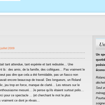
Un
 juillet 2009
Un spe
quotid
tait tant attendue, tant espérée et tant redoutée… Une
poésie
t là : des amis, de la famille, des collègues… Pas vraiment le
économ
t pas dire que cela a été formidable, pas un fiasco non
Roland
 y avait encore beaucoup de travail. Des longueurs, un Roland
déchet
ic, jeu trop en force, manque de clarté… Les retours sur le
Seul a
 enthousiasme mesuré… Je pense qu’ils étaient surtout polis…
ménage
ci pour ce spectacle … (et cherchant le mot le plus
Pourta
 vraiment ce dont je rêvais…
soigne