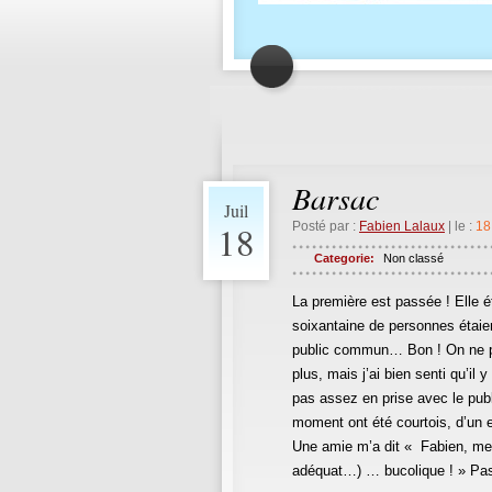
Barsac
Juil
18
Posté par :
Fabien Lalaux
| le :
18
Categorie:
Non classé
La première est passée ! Elle é
soixantaine de personnes étaien
public commun… Bon ! On ne peu
plus, mais j’ai bien senti qu’il
pas assez en prise avec le publ
moment ont été courtois, d’un
Une amie m’a dit « Fabien, mer
adéquat…) … bucolique ! » Pas