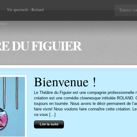
Un spectacle : Roland
rince
E DU FIGUIER
Bienvenue !
Le Théâtre du Figuier est une compagnie professionnelle 
création est une comédie clownesque intitulée ROLAND. C
toujours en tournée. Nous avons le désir permanent de l’amél
faire vivre! Nous voulons faire connaître cette création. Le
va vous […]
Lire la suite