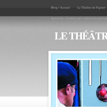
Blog / Accueil
Le Théâtre du Figuier
Spectacle : L’enfant qui voulait être petit p
LE THÉÂTR