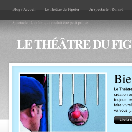
Blog / Accueil
Le Théâtre du Figuier
Un spectacle : Roland
Spectacle : L’enfant qui voulait être petit prince
LE THÉÂTRE DU FI
Bie
Le Théâtre
création e
toujours e
faire vivr
va vous [
Lire la 